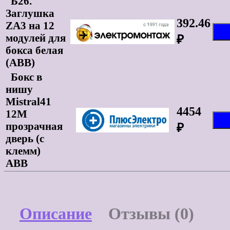
Б26.
Заглушка
392.46
ZA3 на 12
модулей для
₽
бокса белая
(ABB)
Бокс в
нишу
Mistral41
4454
12М
прозрачная
₽
дверь (с
клемм)
ABB
Описание
Отзывы (0)