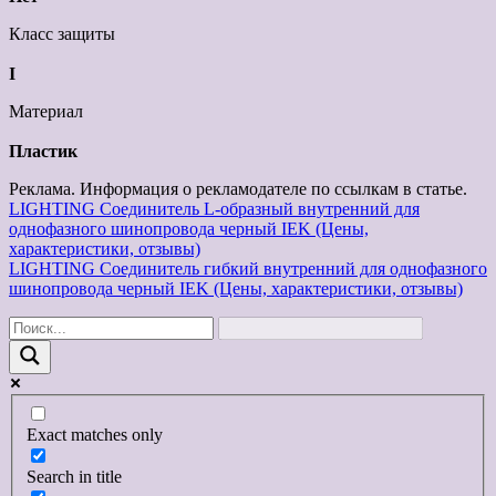
Класс защиты
I
Материал
Пластик
Реклама. Информация о рекламодателе по ссылкам в статье.
Навигация
LIGHTING Соединитель L-образный внутренний для
однофазного шинопровода черный IEK (Цены,
по
характеристики, отзывы)
записям
LIGHTING Соединитель гибкий внутренний для однофазного
шинопровода черный IEK (Цены, характеристики, отзывы)
Exact matches only
Search in title