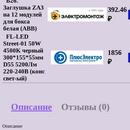
Б26.
Заглушка ZA3
392.46
на 12 модулей
₽
для бокса
белая (ABB)
FL-LED
Street-01 50W
4500K черный
1856
300*155*55мм
₽
D55 5200Лм
220-240В (конс
свет-ый)
Описание
Отзывы (0)
Описание