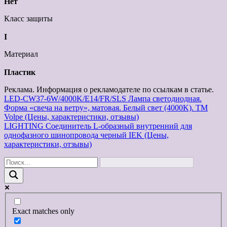
Нет
Класс защиты
I
Материал
Пластик
Реклама. Информация о рекламодателе по ссылкам в статье.
Навигация
LED-CW37-6W/4000K/E14/FR/SLS Лампа светодиодная.
Форма «свеча на ветру», матовая. Белый свет (4000K). ТМ
по
Volpe (Цены, характеристики, отзывы)
записям
LIGHTING Соединитель L-образный внутренний для
однофазного шинопровода черный IEK (Цены,
характеристики, отзывы)
Exact matches only