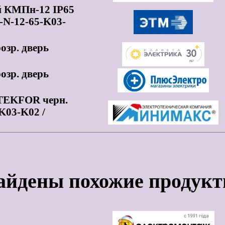
й КМПн-12 IP65
N-12-65-K03-
озр. дверь
озр. дверь
 TEKFOR черн.
K03-K02 /
айдены похожие продукт