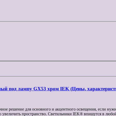
ый под лампу GX53 хром IEK (Цены, характерист
чное решение для основного и акцентного освещения, если нуж
о увеличить пространство. Светильники IEK® впишутся в любой