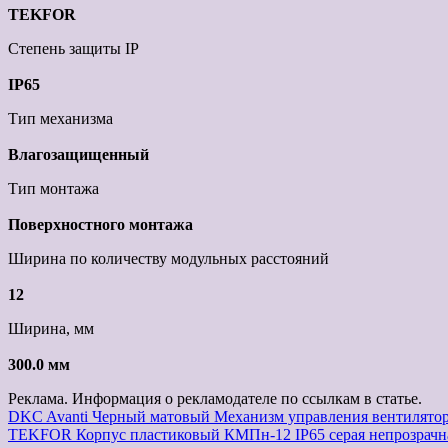
TEKFOR
Степень защиты IP
IP65
Тип механизма
Влагозащищенный
Тип монтажа
Поверхностного монтажа
Ширина по количеству модульных расстояний
12
Ширина, мм
300.0 мм
Реклама. Информация о рекламодателе по ссылкам в статье.
Навигация
DKC Avanti Черный матовый Механизм управления вентилятора
TEKFOR Корпус пластиковый КМПн-12 IP65 серая непрозрачная
по